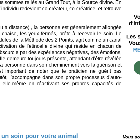
us sommes reliés au Grand Tout, à la Source divine. En
l'individu redevient co-créateur, co-créatrice, et retrouve
Vo
d'in
ou à distance) , la personne est généralement allongée
chaise, les yeux fermés, prête à recevoir le soin. Le
Les s
 modules de la Méthode des 2 Points, agit comme un canal
Vous
activation de l'étincelle divine qui réside en chacun de
R
obscurcie par des expériences négatives, des émotions,
le demeure toujours présente, attendant d'être révélée
r la personne dans son cheminement vers la guérison et
st important de noter que le praticien ne guérit pas
utôt, l’accompagne dans son propre processus d'auto-
t elle-même en réactivant ses propres capacités de
 un soin pour votre animal
Vous so