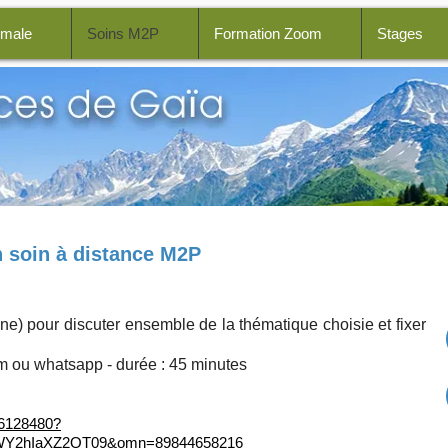
imale
Soins M2P
Formation Zoom
Stages
ints : un soin de guérison quantique
 soin à distance M2P
ne) pour discuter ensemble de la thématique choisie et fixer
om ou whatsapp - durée : 45 minutes
86128480?
Y2hIaXZ2QT09&omn=89844658216