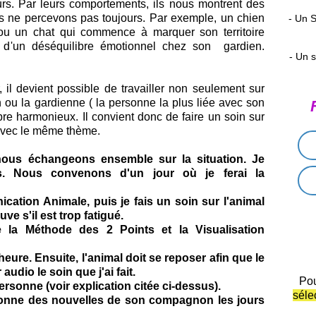
urs. Par leurs comportements, ils nous montrent des
ne percevons pas toujours. Par exemple, un chien
- Un S
 ou un chat qui commence à marquer son territoire
et d'un déséquilibre émotionnel chez son gardien.
- Un 
r, il devient possible de travailler non seulement sur
n ou la gardienne ( la personne la plus liée avec son
libre harmonieux. Il convient donc de faire un soin sur
 avec le même thème.
ous échangeons ensemble sur la situation. Je
ns. Nous convenons d'un jour où je ferai la
cation Animale, puis
je fais un soin sur l'animal
uve s'il est trop fatigué.
e la Méthode des 2 Points et la Visualisation
ure. Ensuite, l'animal doit se reposer afin que le
audio le soin que j'ai fait.
Pou
ersonne (voir explication citée ci-dessus).
séle
onne des nouvelles de son compagnon les jours