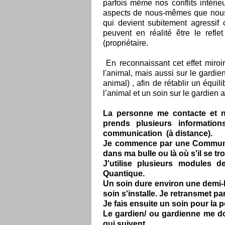
parfois même nos conflits intérie
aspects de nous-mêmes que nous 
qui devient subitement agressif
peuvent en réalité être le refl
(propriétaire.
​ En reconnaissant cet effet miroi
l'animal, mais aussi sur le gardie
animal) , afin de rétablir un équi
l’animal et un soin sur le gardien
La personne me contacte et n
prends plusieurs informatio
communication (à distance).
Je commence par une Communi
dans ma bulle ou là où s'il se tro
J'utilise plusieurs modules d
Quantique.
Un soin dure environ une demi-he
soin s'installe. Je retransmet par 
Je fais ensuite un soin pour la p
Le gardien/ ou gardienne me d
qui suivent