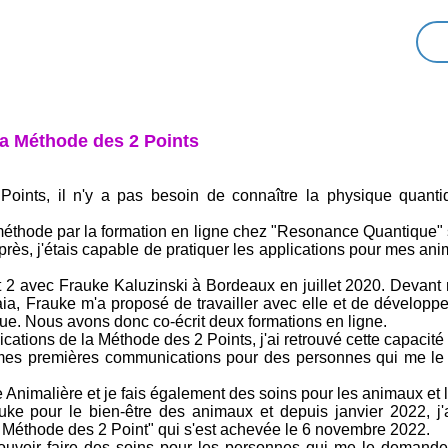
a Méthode des 2 Points
Points, il n'y a pas besoin de connaître la physique quanti
éthode par la formation en ligne chez "Resonance Quantique" sur
urs après, j'étais capable de pratiquer les applications pour mes 
 et 2 avec Frauke Kaluzinski à Bordeaux en juillet 2020. Devant
a, Frauke m'a proposé de travailler avec elle et de développe
. Nous avons donc co-écrit deux formations en ligne.
cations de la Méthode des 2 Points, j'ai retrouvé cette capaci
ué mes premières communications pour des personnes qui me l
 Animalière et je fais également des soins pour les animaux et 
auke pour le bien-être des animaux et depuis janvier 2022, j'
la Méthode des 2 Point" qui s'est achevée le 6 novembre 2022.
ouvoir faire des soins pour les personnes qui me le demande