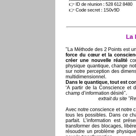
👉 ID de réunion : 528 612 8480
👉 Code secret : 1S0v9D
La
"La Méthode des 2 Points est u
force du cœur et la conscien
créer une nouvelle réalité
com
physique quantique, change notr
sur notre perception des dimensi
multidimensionnel.
Dans le quantique, tout est co
‘A partir de la Conscience et
champ d’information désiré".
​
extrait du site 
Avec notre conscience et notre
tous les possibles. Dans ce cha
parfait. L’information est pré
transformer des blocages, libér
résoudre un problème physique