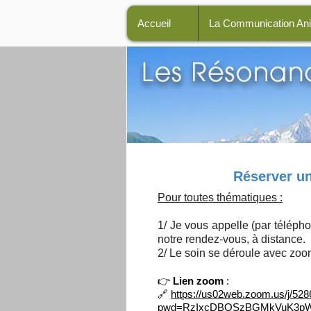
Accueil
La Communication An
La Méthode des 2 Po
Réserver un
Pour toutes thématiques​ :
1/ Je vous appelle (par télépho
notre rendez-vous, à distance.
2/ Le soin se déroule avec zo
👉
Lien zoom
:
🔗
https://us02web.zoom.us/j/52
pwd=RzIxcDBQSzBGMkVuK3pW