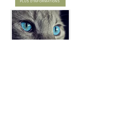
PLUS D'INFORMATIONS
Formation en ligne
La Communication Animale et la
Méthode des 2 Points
niveau 2"
TARIF : 77 euros
PLUS D'INFORMATIONS
Webinaire: Visualisation Quantique
dans la forêt de Brocéliande 33€