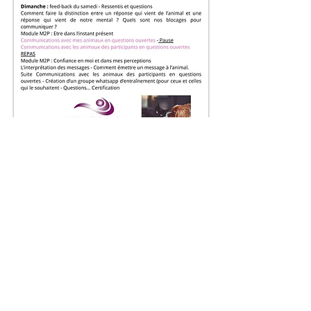
Témoignages du stage du 23 et
24 mars 2024 :
Formation intéressante, beaucoup de
pratiques (12 communications dont une
avec le peuple des dauphins), belle
révélation lors des messages
personnalisés de la part du règne
animal - Eliane
J'ai été très touchée et émerveillée par
le contenu de la formation. Je me suis
senti portée par l'énergie du groupe.